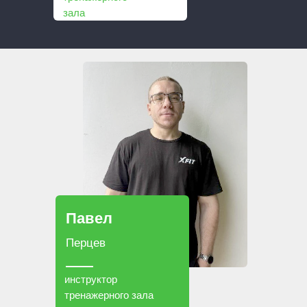
зала
Павел
Перцев
инструктор
тренажерного зала