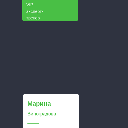
VIP
эксперт-
тренер
Марина
Виноградова